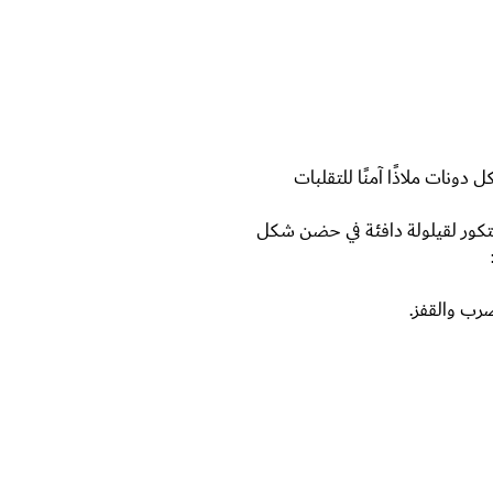
دونات ملاذًا آمنًا للتقلبات
تكور لقيلولة دافئة في حضن شكل
رب والقفز.