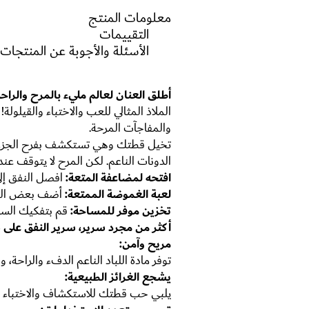
معلومات المنتج
التقييمات
الأسئلة والأجوبة عن المنتجات
أطلق العنان لعالم مليء بالمرح والر
الملاذ المثالي للعب والاختباء والقيلول
والمفاجآت المرحة.
تخيل قطتك وهي تستكشف بفرح الجزء الد
الدونات الناعم. لكن المرح لا يتوقف ع
افتحه لمضاعفة المتعة:
افصل النفق إلى
لعبة الغموضة الممتعة:
أضف بعض الكرا
تخزين موفر للمساحة:
قم بتفكيك السر
أكثر من مجرد سرير، سرير النفق على
مريح وآمن:
توفر مادة اللباد الناعم الدفء والراحة، و
يشجع الغرائز الطبيعية:
يلبي حب قطتك للاستكشاف والاختباء 