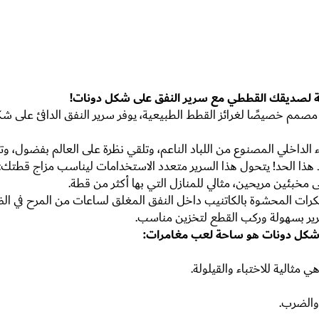
احة لصديقك القططي مع سرير النفق على شكل دونات!
ة! مصمم خصيصًا لغرائز القطط الطبيعية، يوفر سرير النفق الدافئ على شكل 
اخلي المصنوع من اللباد الناعم، وتلقي نظرة على العالم بفضول، وت
ند هذا الحد! يتحول هذا السرير متعدد الاستخدامات ليناسب مزاج قطتك:
 مخبئين مريحين، مثالي للمنازل التي بها أكثر من قطة.
ت المحشوة بالكاتنيب داخل النفق المغلق لساعات من المرح في الض
ير بسهولة وركب القطع لتخزين مناسب.
 شكل دونات هو ساحة لعب مغامرات:
هي مثالية للاختباء والقيلولة.
والضرب.