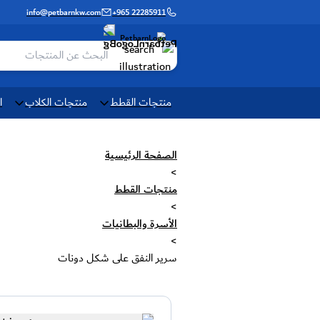
info@petbarnkw.com
+965 22285911
منتجات القطط
منتجات الكلاب
ا
الصفحة الرئيسية
>
منتجات القطط
>
الأسرة والبطانيات
>
سرير النفق على شكل دونات