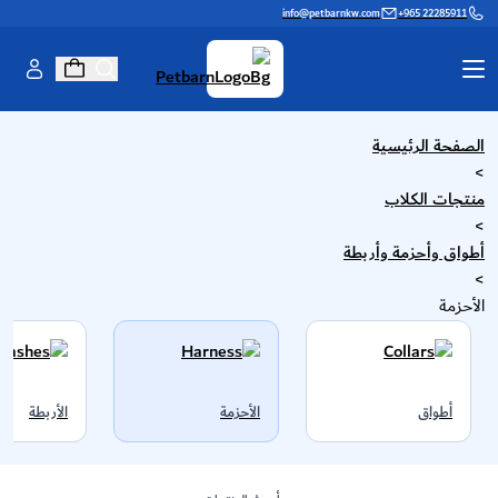
info@petbarnkw.com
+965 22285911
الصفحة الرئيسية
منتجات القطط
منتجات الكلاب
>
منتجات الكلاب
>
العلامات التجارية
العناية والتجميل
أطواق وأحزمة وأربطة
جدار القطط
اسأل شيخة
>
الأحزمة
المعرفة
تبنّي ولمّ الشمل
لعبة عبر الإنترنت
برنامج الولاء
أطواق
الأحزمة
الأربطة