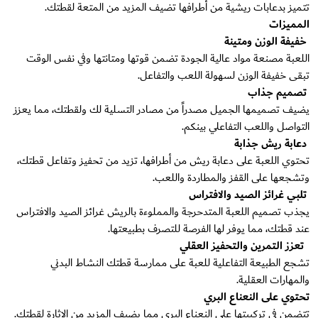
تتميز بدعابات ريشية من أطرافها تضيف المزيد من المتعة لقطتك.
المميزات
خفيفة الوزن ومتينة
اللعبة مصنعة مواد عالية الجودة تضمن قوتها ومتانتها وفي نفس الوقت
تبقى خفيفة الوزن لسهولة اللعب والتفاعل.
تصميم جذاب
يضيف تصميمها الجميل مصدراً من مصادر التسلية لك ولقطتك، مما يعزز
التواصل واللعب التفاعلي بينكم.
دعابة ريش جذابة
تحتوي اللعبة على دعابة ريش من أطرافها، تزيد من تحفيز وتفاعل قطتك،
وتشجعها على القفز والمطاردة واللعب.
تلبي غرائز الصيد والافتراس
يجذب تصميم اللعبة المتدحرجة والمملوءة بالريش غرائز الصيد والافتراس
عند قطتك، مما يوفر لها الفرصة للتصرف بطبيعتها.
تعزز التمرين والتحفيز العقلي
تشجع الطبيعة التفاعلية للعبة على ممارسة قطتك النشاط البدني
والمهارات العقلية.
تحتوي على النعناع البري
تتضمن في تركيبتها على النعناع البري مما يضيف المزيد من الإثارة لقطتك.