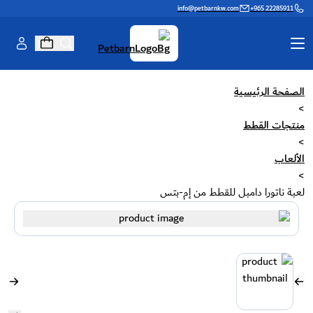
info@petbarnkw.com
+965 22285911
الصفحة الرئيسية
منتجات القطط
منتجات الكلاب
>
منتجات القطط
>
العلامات التجارية
العناية والتجميل
الألعاب
جدار القطط
اسأل شيخة
>
لعبة ناتورا دامبل للقطط من إم-بتس
المعرفة
تبنّي ولمّ الشمل
لعبة عبر الإنترنت
برنامج الولاء