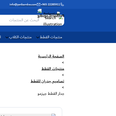
info@petbarnkw.com
+965 22285911
منتجات القطط
منتجات الكلاب
ا
الصفحة الرئيسية
>
منتجات القطط
>
تصاميم جدران للقطط
>
جدار القطط جيزمو