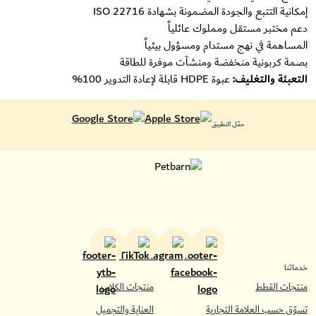
إمكانية التتبع والجودة المضمونة بشهادة ISO 22716
دعم مختبر مستقل ومملوك عائلياً
المساهمة في نهج مستدام ومسؤول بيئياً
بصمة كربونية منخفضة ومنشآت موفرة للطاقة
التعبئة والتغليف:
عبوة HDPE قابلة لإعادة التدوير 100%
حمّل التطبيق
خدماتنا
منتجات القطط
منتجات الكلاب
تسوّق حسب العلامة التجارية
العناية والتجميل