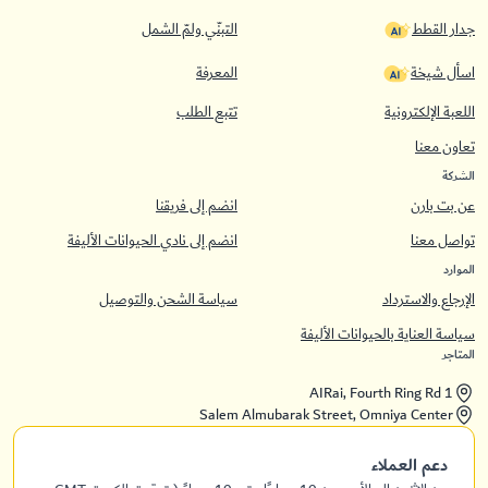
جدار القطط
التبنّي ولمّ الشمل
اسأل شيخة
المعرفة
اللعبة الإلكترونية
تتبع الطلب
تعاون معنا
الشركة
عن بت بارن
انضم إلى فريقنا
تواصل معنا
انضم إلى نادي الحيوانات الأليفة
الموارد
الإرجاع والاسترداد
سياسة الشحن والتوصيل
سياسة العناية بالحيوانات الأليفة
المتاجر
AIRai, Fourth Ring Rd 1
Salem Almubarak Street, Omniya Center
دعم العملاء