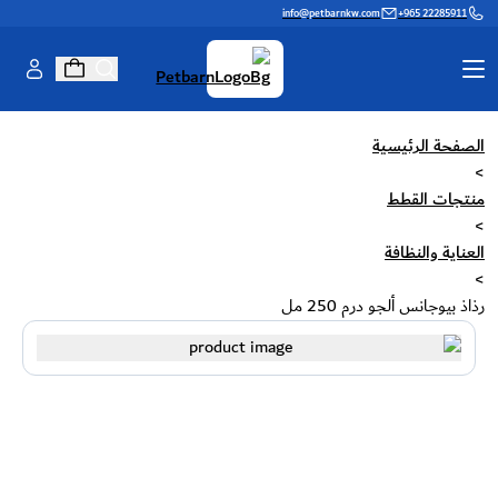
info@petbarnkw.com
+965 22285911
الصفحة الرئيسية
منتجات القطط
منتجات الكلاب
>
منتجات القطط
>
العلامات التجارية
العناية والتجميل
العناية والنظافة
جدار القطط
اسأل شيخة
>
رذاذ بيوجانس ألجو درم 250 مل
المعرفة
تبنّي ولمّ الشمل
لعبة عبر الإنترنت
برنامج الولاء