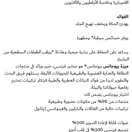
اللاميناريا وخلاصة الأرقطيون والآلانتوين.
الفوائد
يهدئ الحكة ويخفف تهيج الجلد
يوفر خصائص مرطبة* ومطهرة
يساعد على الحفاظ على بشرة صحية وهادئة *
يرطب الطبقات السطحية من
البشرة.
ميزة بيوجانس
بيوجانس® هو مختبر فرنسي، خبير ورائد في منتجات
النظافة والعناية العضوية والطبيعية للحيوانات الأليفة. يستلهم فريق البحث
والتطوير لدينا من فوائد النباتات العطرية والطبية لابتكار تركيبات تحترم
رفاهية حيواناتنا والبيئة.
اختيار بيوجانس يضمن لك:
منتجات من 98% من مكونات عضوية وطبيعية
تركيبات خالية من الفثالات والبارابين والفينوكسي إيثانول
عبوات قابلة لإعادة التدوير 100%
تصنيع فرنسي 100% في قلب أنجو